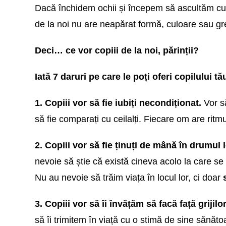
Dacă închidem ochii și începem să ascultăm cu i
de la noi nu are neapărat formă, culoare sau g
Deci… ce vor copiii de la noi, părinții?
Iată 7 daruri pe care le poți oferi copilului tă
1. Copiii vor să fie iubiți necondiționat.
Vor să
să fie comparați cu ceilalți. Fiecare om are ritmul
2. Copiii vor să fie ținuți de mână în drumul 
nevoie să știe că există cineva acolo la care se
Nu au nevoie să trăim viața în locul lor, ci doar
3. Copiii vor să îi învățăm să facă față grijilo
să îi trimitem în viață cu o stimă de sine sănăto