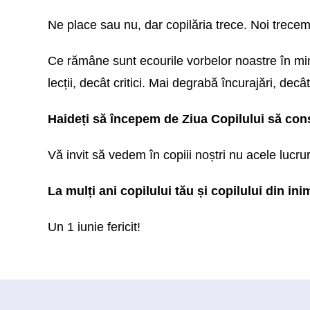
Ne place sau nu, dar copilăria trece. Noi trecem
Ce rămâne sunt ecourile vorbelor noastre în minte
lecții, decât critici. Mai degrabă încurajări, dec
Haideți să începem de Ziua Copilului să const
Vă invit să vedem în copiii noștri nu acele lucrur
La mulți ani copilului tău și copilului din ini
Un 1 iunie fericit!