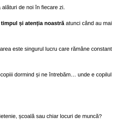
alături de noi în fiecare zi.
m timpul și atenția noastră
atunci când au mai
barea este singurul lucru care rămâne constant
m copiii dormind și ne întrebăm… unde e copilul
rietenie, școală sau chiar locuri de muncă?