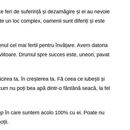
 te feri de suferință și dezamăgire și ei au nevoie
ste un loc complex, oamenii sunt diferiți și este
nul cel mai fertil pentru învățare. Avem datoria
viitoare. Drumul spre succes este, uneori, pavat
icirea ta, în creșterea ta. Fă ceea ce iubești și
cum nu poți bea apă dintr-o fântână seacă, la fel
p în care suntem acolo 100% cu ei. Poate nu
ții.