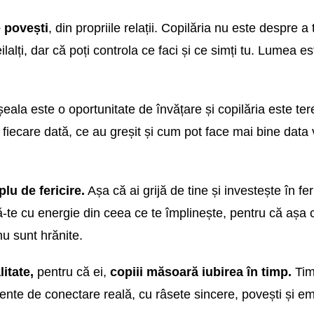
e povești
, din propriile relații. Copilăria nu este despre a
ilalți, dar că poți controla ce faci și ce simți tu. Lumea e
ala este o oportunitate de învățare și copilăria este tere
fiecare dată, ce au greșit și cum pot face mai bine data 
lu de fericire.
Așa că ai grijă de tine și investește în fer
ă-te cu energie din ceea ce te împlinește, pentru că așa 
nu sunt hrănite.
litate,
pentru că ei,
copiii măsoară iubirea în timp.
Tim
mente de conectare reală, cu râsete sincere, povești și emo