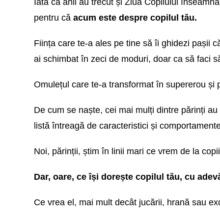
Iată că anii au trecut și Ziua Copilului înseamnă
pentru că
acum este despre copilul tău.
Ființa care te-a ales pe tine să îi ghidezi pașii c
ai schimbat în zeci de moduri, doar ca să faci să-
Omulețul care te-a transformat în supererou și p
De cum se naște, cei mai mulți dintre părinți au d
listă întreagă de caracteristici și comportament
Noi, părinții, știm în linii mari ce vrem de la copi
Dar, oare, ce își dorește copilul tău, cu adevă
Ce vrea el, mai mult decât jucării, hrană sau e