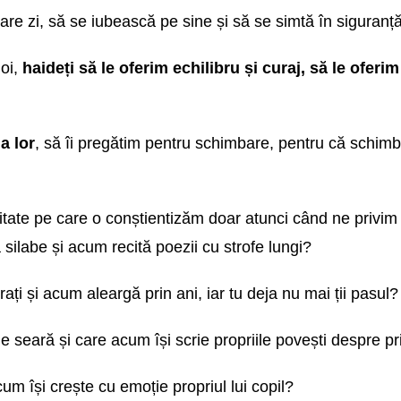
are zi, să se iubească pe sine și să se simtă în siguranță 
noi,
haideți să le oferim echilibru și curaj, să le oferi
a lor
, să îi pregătim pentru schimbare, pentru că schim
ealitate pe care o conștientizăm doar atunci când ne privi
ilabe și acum recită poezii cu strofe lungi?
ați și acum aleargă prin ani, iar tu deja nu mai ții pasul?
e seară și care acum își scrie propriile povești despre p
cum își crește cu emoție propriul lui copil?