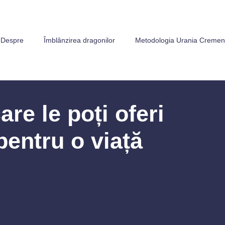
Despre
Îmblânzirea dragonilor
Metodologia Urania Creme
are le poți oferi
 pentru o viață