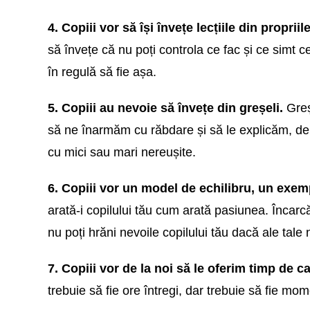
4. Copiii vor să își învețe lecțiile din propriil
să învețe că nu poți controla ce fac și ce simt ce
în regulă să fie așa.
5. Copiii au nevoie să învețe din greșeli.
Greșe
să ne înarmăm cu răbdare și să le explicăm, de 
cu mici sau mari nereușite.
6. Copiii vor un model de echilibru, un exemp
arată-i copilului tău cum arată pasiunea. Încarc
nu poți hrăni nevoile copilului tău dacă ale tale 
7. Copiii vor de la noi să le oferim timp de ca
trebuie să fie ore întregi, dar trebuie să fie mo