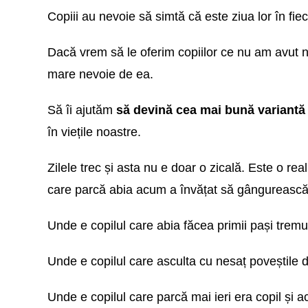
Copiii au nevoie să simtă că este ziua lor în fiec
Dacă vrem să le oferim copiilor ce nu am avut 
mare nevoie de ea.
Să îi ajutăm
să devină cea mai bună variantă 
în viețile noastre.
Zilele trec și asta nu e doar o zicală. Este o r
care parcă abia acum a învățat să gângurească s
Unde e copilul care abia făcea primii pași tremur
Unde e copilul care asculta cu nesaț poveștile d
Unde e copilul care parcă mai ieri era copil și a