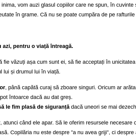
nima, vom auzi glasul copiilor care ne spun, în cuvinte
reutate în grame. Că nu se poate cumpăra de pe rafturile
u azi, pentru o viață întreagă.
 fie văzuți așa cum sunt ei, să fie acceptați în unicitatea 
 lui și drumul lui în viață.
lor
, până capătă curaj să zboare singuri. Oricum ar arăta c
 pot întoarce dacă au dat greș.
să le fim plasă de siguranță
dacă uneori se mai dezechi
r
, atunci când ele apar. Să le oferim resursele necesare
asă. Copilăria nu este despre ”a nu avea griji”, ci despre 