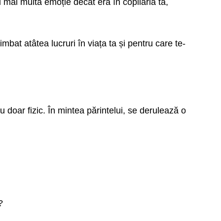
i mai multă emoție decât era în copilăria ta,
himbat atâtea lucruri în viața ta și pentru care te-
nu doar fizic. În mintea părintelui, se derulează o
?