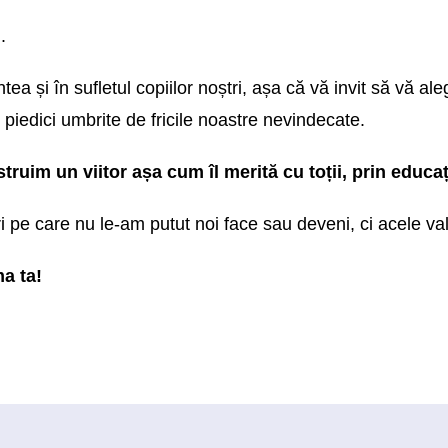
.
a și în sufletul copiilor noștri, așa că vă invit să vă ale
ât piedici umbrite de fricile noastre nevindecate.
ruim un viitor așa cum îl merită cu toții, prin educa
i pe care nu le-am putut noi face sau deveni, ci acele valo
ma ta!