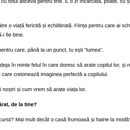
 cu totul altceva pentru tine. E o zi încărcată, poate, cu ș
ătre o viață fericită și echilibrată. Ființa pentru care ai sc
i fie bine.
entru care, până la un punct, tu ești ”lumea”.
eja în minte felul în care doresc să arate copilul lor, și 
e care creionează imaginea perfectă a copilului.
ii noștri și cum vrem să arate viața lor.
rat, de la tine?
xcursii? Mai mult decât o casă frumoasă și haine la modă