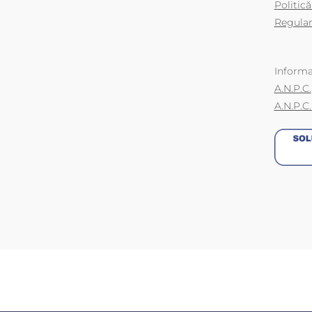
Politică
Regulam
Informa
A.N.P.C.
A.N.P.C.