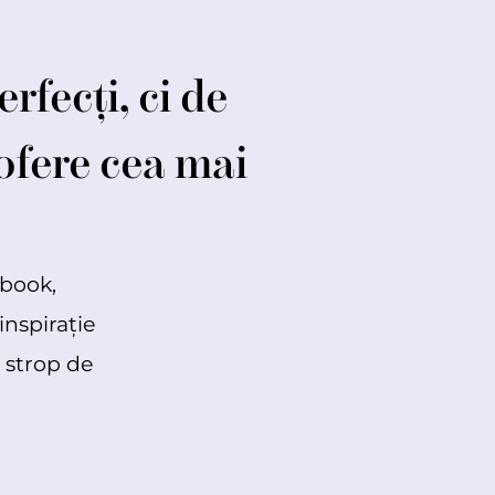
rfecți, ci de
 ofere cea mai
ebook,
inspirație
n strop de