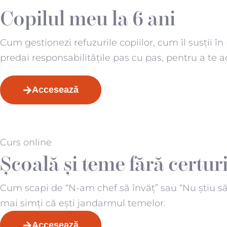
Copilul meu la 6 ani
Cum gestionezi refuzurile copiilor, cum îl susții în
predai responsabilitățile pas cu pas, pentru a te ad
Accesează
Curs online
Școală și teme fără certur
Cum scapi de “N-am chef să învăț” sau “Nu știu să f
mai simți că ești jandarmul temelor.
Accesează