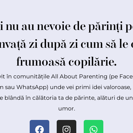
i nu au nevoie de părinți pe
învață zi după zi cum să le
frumoasă copilărie.
vit în comunitățile All About Parenting (pe Fac
 sau WhatsApp) unde vei primi idei valoroase, 
e blândă în călătoria ta de părinte, alături de u
umor.