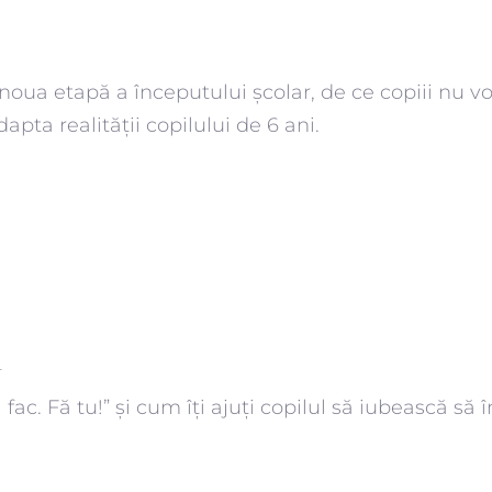
 noua etapă a începutului școlar, de ce copiii nu vo
apta realității copilului de 6 ani.
i
ac. Fă tu!” și cum îți ajuți copilul să iubească să 