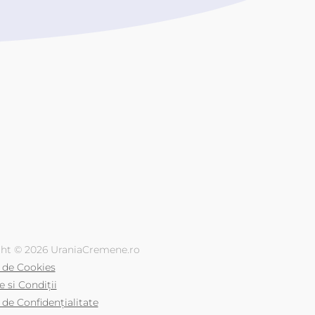
ht © 2026 UraniaCremene.ro
a de Cookies
 si Condiții
 de Confidențialitate