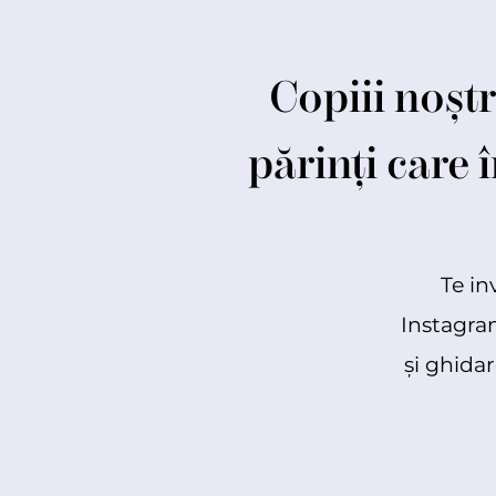
Copiii noștr
părinți care 
Te in
Instagram
și ghidar