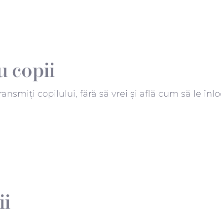
u copii
smiți copilului, fără să vrei și află cum să le înloc
ii