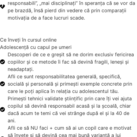
responsabili”, „mai disciplinați” în speranța că se vor da
pe brazdă, însă pierd din vedere că prin comparații
motivația de a face lucruri scade.
Ce înveți în cursul online
Adolescență cu capul pe umeri
Descoperi de ce e greșit să ne dorim exclusiv fericirea
copiilor și ce metode îi fac să devină fragili, leneși și
neadaptați.
Afli ce sunt responsabilitatea generală, specifică,
socială și personală și primești exemple concrete prin
care le poți aplica în relația cu adolescentul tău.
Primești tehnici validate științific prin care îți vei ajuta
copilul să devină responsabil acasă și la școală, chiar
dacă acum te temi că vei strânge după el și la 40 de
ani.
Afli ce să NU faci + cum să ai un copil care e motivat
să învețe și să devină cea mai bună variantă a lui