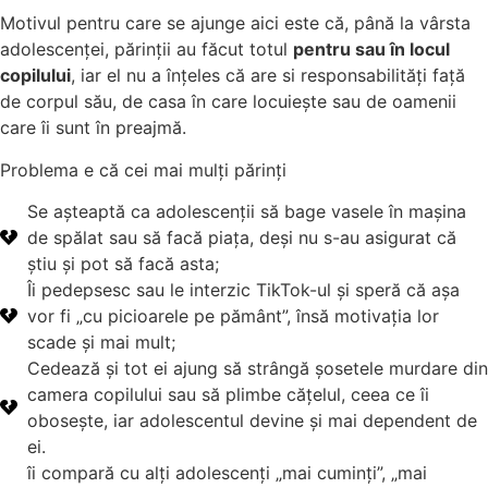
Motivul pentru care se ajunge aici este că, până la vârsta
adolescenței, părinții au făcut totul
pentru sau în locul
copilului
, iar el nu a înțeles că are si responsabilități față
de corpul său, de casa în care locuiește sau de oamenii
care îi sunt în preajmă.
Problema e că cei mai mulți părinți
Se așteaptă ca adolescenții să bage vasele în mașina
de spălat sau să facă piața, deși nu s-au asigurat că
știu și pot să facă asta;
Îi pedepsesc sau le interzic TikTok-ul și speră că așa
vor fi „cu picioarele pe pământ”, însă motivația lor
scade și mai mult;
Cedează și tot ei ajung să strângă șosetele murdare din
camera copilului sau să plimbe cățelul, ceea ce îi
obosește, iar adolescentul devine și mai dependent de
ei.
îi compară cu alți adolescenți „mai cuminți”, „mai