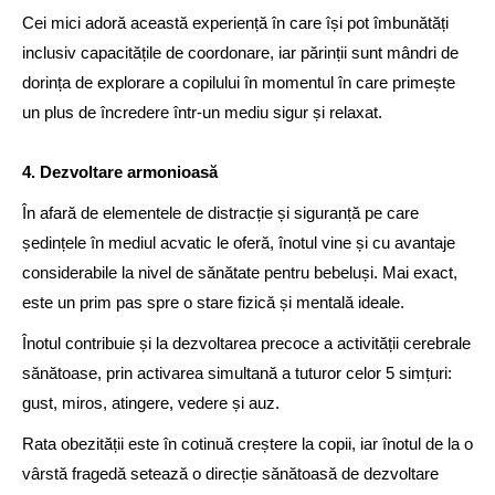
Cei mici adoră această experiență în care își pot îmbunătăți
inclusiv capacitățile de coordonare, iar părinții sunt mândri de
dorința de explorare a copilului în momentul în care primește
un plus de încredere într-un mediu sigur și relaxat.
4. Dezvoltare armonioasă
În afară de elementele de distracție și siguranță pe care
ședințele în mediul acvatic le oferă, înotul vine și cu avantaje
considerabile la nivel de sănătate pentru bebeluși. Mai exact,
este un prim pas spre o stare fizică și mentală ideale.
Înotul contribuie și la dezvoltarea precoce a activității cerebrale
sănătoase, prin activarea simultană a tuturor celor 5 simțuri:
gust, miros, atingere, vedere și auz.
Rata obezității este în cotinuă creștere la copii, iar înotul de la o
vârstă fragedă setează o direcție sănătoasă de dezvoltare