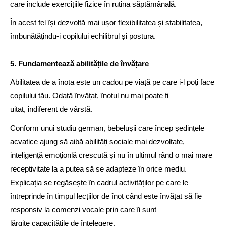
care include exercițiile fizice în rutina săptămânală.
În acest fel își dezvoltă mai ușor flexibilitatea și stabilitatea,
îmbunătățindu-i copilului echilibrul și postura.
5. Fundamentează abilitățile de învățare
Abilitatea de a înota este un cadou pe viață pe care i-l poți face
copilului tău. Odată învățat, înotul nu mai poate fi
uitat, indiferent de vârstă.
Conform unui studiu german, bebelușii care încep ședințele
acvatice ajung să aibă abilități sociale mai dezvoltate,
inteligență emoționlă crescută și nu în ultimul rând o mai mare
receptivitate la a putea să se adapteze în orice mediu.
Explicația se regăsește în cadrul activităților pe care le
întreprinde în timpul lecțiilor de înot când este învățat să fie
responsiv la comenzi vocale prin care îi sunt
lărgite capacitățile de înțelegere.