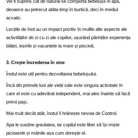
Vei fi suprins cât de natural se comportă bebelușii în apă,
deoaece au petrecut atâta timp în burtică, deci în mediul
acvatic.
Lecțiile de înot au un impact pozitiv în mullte alte aspecte ale
activităților de zi cu zi ale copiilor, ușurând părinților experiența
băiței, ieșirile și vacanțele la mare și piscină.
3. Crește încrederea în sine
Înotul este util pentru dezvoltarea bebelușului.
Încă din primele luni ale vieții sale este singura activitate în
care el este cu adevărat independent, mai ales înainte să facă
primii pași.
Mai mult decât atât, înotul îi hrănește nevoia de Control.
Apa le susține greutatea, iar copilul este liber să își miște
picioarele și mâinile așa cum dorește el.