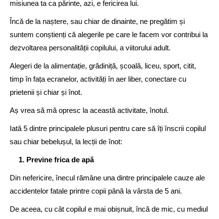
misiunea ta ca părinte, azi, e fericirea lui.
Încă de la naștere, sau chiar de dinainte, ne pregătim și
suntem conștienți că alegerile pe care le facem vor contribui la
dezvoltarea personalității copilului, a viitorului adult.
Alegeri de la alimentație, grădiniță, școală, liceu, sport, citit,
timp în fața ecranelor, activități în aer liber, conectare cu
prietenii și chiar și înot.
Aș vrea să mă opresc la această activitate, înotul.
Iată 5 dintre principalele plusuri pentru care să îți înscrii copilul
sau chiar bebelușul, la lecții de înot:
1. Previne frica de apă
Din nefericire, înecul rămâne una dintre principalele cauze ale
accidentelor fatale printre copii până la vârsta de 5 ani.
De aceea, cu cât copilul e mai obișnuit, încă de mic, cu mediul