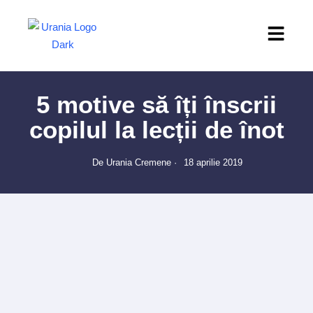
5 motive să îți înscrii
copilul la lecții de înot
De Urania Cremene ·
18 aprilie 2019