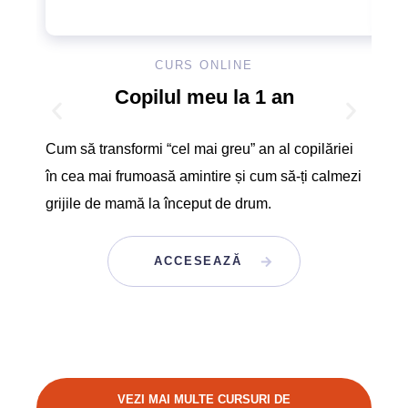
CURS ONLINE
Copilul meu la 1 an
Cum să transformi “cel mai greu” an al copilăriei
Desc
în cea mai frumoasă amintire și cum să-ți calmezi
vârs
grijile de mamă la început de drum.
cum 
fără
ACCESEAZĂ
VEZI MAI MULTE CURSURI DE