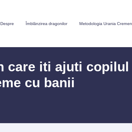
Despre
Îmblânzirea dragonilor
Metodologia Urania Creme
 care iti ajuti copilul
eme cu banii