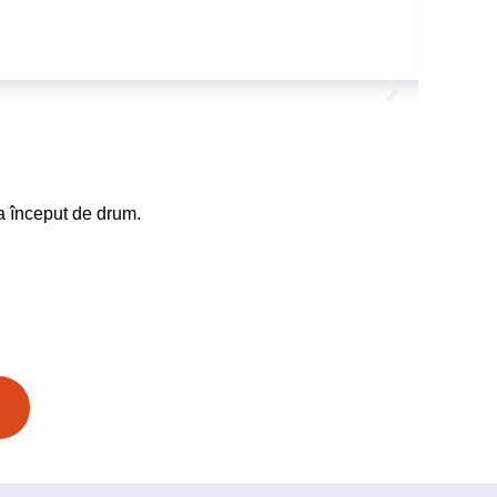
CURS 
Copi
la început de drum.
Descoperă
compete