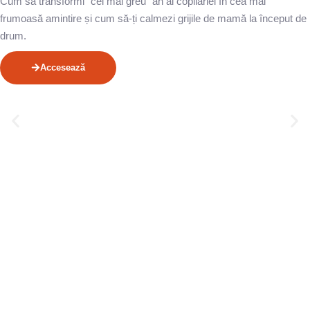
Cum să transformi “cel mai greu” an al copilăriei în cea mai
frumoasă amintire și cum să-ți calmezi grijile de mamă la început de
drum.
Accesează