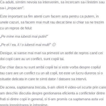
Ca adulti, simtim nevoia sa intervenim, sa incercam sa-i linistim sau
sa-i „impacam”.
Este important sa fim atenti cum facem asta pentru ca putem, in
unele cazuri, sa facem mai mult rau decat bine si chiar sa ne trezim
cu un repros de felul:
„Pe mine ma iubesti mai putin!”
„Pe el / ea, il / o iubesti mai mult!” 🙁
Desigur, ai sanse mai mari sa primesti un astfel de repros cand cei
doi copii care au un conflict, sunt copiii tai.
Dar chiar daca nu sunt ambii copiii tai si este vorba despre copilul
tau care are un conflict cu un alt copil, tot este un lucru dureros si o
situatie delicata in care te simti dator / datoare sa intervii.
De aceea, saptamana trecuta, ti-am oferit 4 video-uri scurte prin care
am deschis discutia despre gestionarea eficienta a conflictelor dintre
frati si dintre copii in general, si ti-am promis ca saptamana asta voi
posta inregistrarea in intregime.