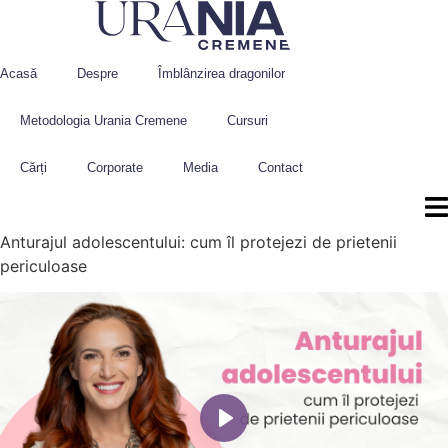
Sari
la
conținut
Acasă
Despre
Îmblânzirea dragonilor
Metodologia Urania Cremene
Cursuri
Cărți
Corporate
Media
Contact
Anturajul adolescentului: cum îl protejezi de prietenii
periculoase